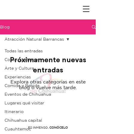
Blog
Atracción Natural Barrancas
Todas las entradas
Próximamente nuevas
Cosas que hacer
Arte y Cultura
entradas
Experiencias
Explora otras categorías en este
Comida y Bebida
blog o vuelve más tarde.
Eventos de Chihuahua
Lugares qué visitar
Itinerario
Chihuahua capital
ES INMENSO,
CONÓCELO
Cuauhtemoc