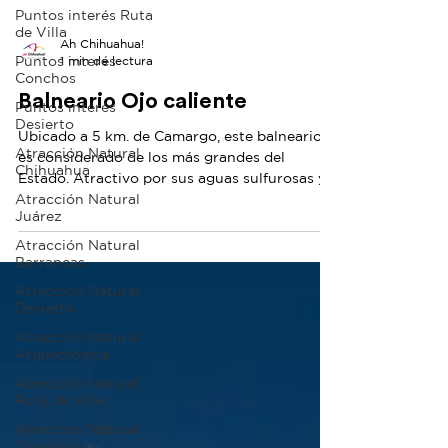
Puntos interés Ruta
de Villa
Puntos interés
Conchos
Ah Chihuahua!
1 min de lectura
Puntos interés
Desierto
Balneario Ojo caliente
Atracción Natural
Chihuahua
Ubicado a 5 km. de Camargo, este balneario
Atracción Natural
es considerado de los más grandes del
Juárez
Estado. Atractivo por sus aguas sulfurosas y
con grandes...
Atracción Natural
Barrancas
Atracción Natural
Desierto
Atracción Natural
Arqueológica
Atracción Natural
Ruta de Villa
Atracción Natural
Conchos