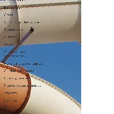
Cuauhtemoc
Batopilas
Creel
Barrancas del cobre
Guachochi
Aldama
Ojinaga
Chihuahua y
alrededores
Heroica ciudad juárez
Ciudad Ahumada
Casas grandes
Nuevo casas grandes
Madera
Delicias
Rosales