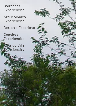
Barrancas
Experiencias
Arqueológica
Experiencias
Desierto Experiencias
Conchos
Experiencias
Ruta de Villa
Experiencias
Museos
Puntos culturales
Puntos interés
Chihuahua
Puntos interés Juárez
Puntos interés
Barrancas
Puntos interés
Arqueológica