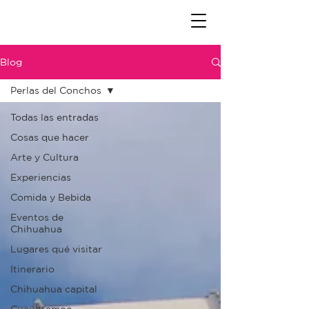
Blog
Perlas del Conchos
Todas las entradas
Cosas que hacer
Arte y Cultura
Experiencias
Comida y Bebida
Eventos de
Chihuahua
Lugares qué visitar
Itinerario
Chihuahua capital