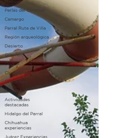
Meoqui
Perlas del Conchos
Camargo
Parral Ruta de Villa
Región arqueológica
Desierto
Guerrero
Urique
Ciudad Juárez
Divisadero
Coyame
Actividades
destacadas
Hidalgo del Parral
Chihuahua
experiencias
Juárez Experiencias