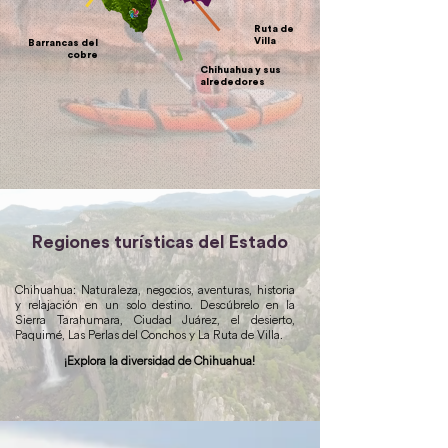
Guachochi
Ruta de
Villa
Barrancas del
cobre
Chihuahua y sus
alrededores
Regiones turísticas del Estado
Chihuahua: Naturaleza, negocios, aventuras, historia
y relajación en un solo destino. Descúbrelo en la
Sierra Tarahumara, Ciudad Juárez, el desierto,
Paquimé, Las Perlas del Conchos y La Ruta de Villa.
¡Explora la diversidad de Chihuahua!