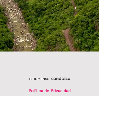
ES INMENSO,
CONÓCELO
Política de Privacidad
Legal
PBR
Licitaciones
Programa Anual
Adquisiciones, Arrendamientos y Servicios