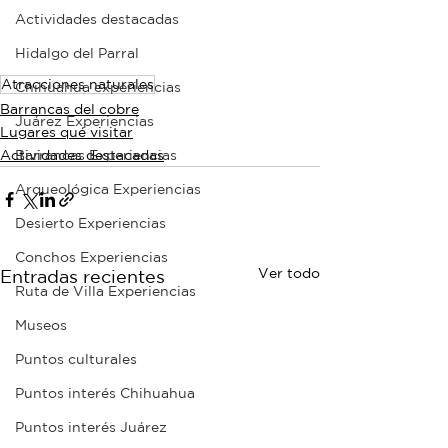
Actividades destacadas
Hidalgo del Parral
Atracciones naturales
Chihuahua experiencias
Barrancas del cobre
Juárez Experiencias
Lugares qué visitar
Actividades destacadas
Barrancas Experiencias
Arqueológica Experiencias
Desierto Experiencias
Conchos Experiencias
Ver todo
Entradas recientes
Ruta de Villa Experiencias
Museos
Puntos culturales
Puntos interés Chihuahua
Puntos interés Juárez