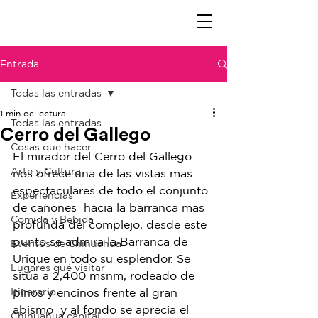
Entrada
Todas las entradas
1 min de lectura
Todas las entradas
Cerro del Gallego
Cosas que hacer
El mirador del Cerro del Gallego 
Arte y Cultura
nos ofrece una de las vistas mas 
espectaculares de todo el conjunto 
Experiencias
de cañones  hacia la barranca mas 
Comida y Bebida
profunda del complejo, desde este 
punto se admira la Barranca de 
Eventos de Chihuahua
Urique en todo su esplendor. Se 
Lugares qué visitar
sitúa a 2,400 msnm, rodeado de 
Itinerario
pinos y encinos frente al gran 
abismo  y al fondo se aprecia el 
Chihuahua capital