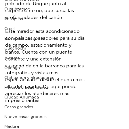
poblado de Urique junto al 
Cuauhtemoc
serpenteante río, que surca las 
profundidades del cañón.
Batopilas
Creel
Este mirador esta acondicionado 
con palapas y asadores para su día 
Barrancas del cobre
de campo, estacionamiento y 
Guachochi
baños. Cuenta con un puente 
Aldama
colgante y una extensión 
suspendida en la barranca para las 
Ojinaga
fotografías y vistas mas 
Chihuahua y alrededores
espectaculares desde el punto más 
alto del mirador. De aquí puede 
Heroica ciudad juárez
apreciar los atardeceres mas 
Ciudad Ahumada
impresionantes.
Casas grandes
Nuevo casas grandes
Madera