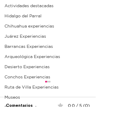
Actividades destacadas
Hidalgo del Parral
Chihuahua experiencias
Juárez Experiencias
Barrancas Experiencias
Arqueológica Experiencias
Desierto Experiencias
Conchos Experiencias
Ruta de Villa Experiencias
Museos
0.0 / 5 (0)
Comentarios
Puntos culturales
Puntos interés Chihuahua
Parroquia San José
Museo La roda
Puntos interés Juárez
Ya no es posible comentar