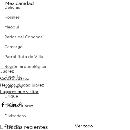
Mexicanidad.
Delicias
Rosales
Meoqui
Perlas del Conchos
Camargo
Parral Ruta de Villa
Región arqueológica
Juárez
Desierto
Ciudad Juárez
Heroica ciudad juárez
Guerrero
Lugares qué visitar
Urique
Ciudad Juárez
Divisadero
Coyame
Ver todo
Entradas recientes