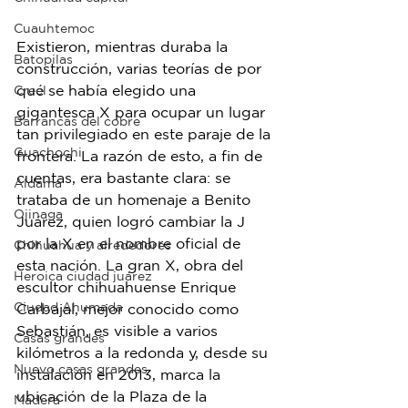
Cuauhtemoc
Existieron, mientras duraba la 
Batopilas
construcción, varias teorías de por 
qué se había elegido una 
Creel
gigantesca X para ocupar un lugar 
Barrancas del cobre
tan privilegiado en este paraje de la 
Guachochi
frontera. La razón de esto, a fin de 
cuentas, era bastante clara: se 
Aldama
trataba de un homenaje a Benito 
Ojinaga
Juárez, quien logró cambiar la J 
por la X en el nombre oficial de 
Chihuahua y alrededores
esta nación. La gran X, obra del 
Heroica ciudad juárez
escultor chihuahuense Enrique 
Ciudad Ahumada
Carbajal, mejor conocido como 
Sebastián, es visible a varios 
Casas grandes
kilómetros a la redonda y, desde su 
Nuevo casas grandes
instalación en 2013, marca la 
ubicación de la Plaza de la 
Madera