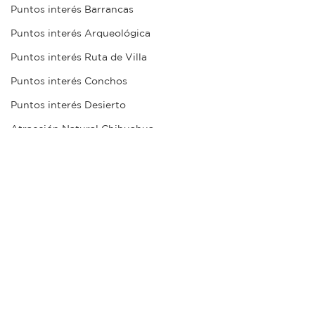
Puntos interés Barrancas
Puntos interés Arqueológica
Puntos interés Ruta de Villa
Puntos interés Conchos
Puntos interés Desierto
Atracción Natural Chihuahua
Atracción Natural Juárez
Atracción Natural Barrancas
Atracción Natural Desierto
Atracción Natural Arqueológica
0.0 / 5 (0)
Comentarios
Atracción Natural Ruta de Villa
Atracción Natural Conchos
Parroquia San José
Museo La roda
Comentar y calificar...