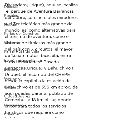
Divisadero(Urique), aquí se localiza 
Delicias
 el parque de Aventura Barrancas 
Rosales
del Cobre, con increíbles miradores 
y el 3er teleférico más grande del 
Meoqui
mundo, así como alternativas para 
Perlas del Conchos
el turismo de aventura, como el 
Camargo
sistema de tirolesas más grande 
del país con 7 circuitos, el mayor 
Parral Ruta de Villa
de 1,cuatrimotos, bicicleta, entre 
Región arqueológica
otras actividades.  Posada 
Barrancas(Urique) y Bahuichivo ( 
Desierto
Urique), el recorrido del CHEPE 
Guerrero
desde la capital a la estación de 
Bahuichivo es de 355 km aprox. de 
Urique
aquí puedes partir al poblado de 
Ciudad Juárez
Cerocahui, a 18 km al sur, donde 
Divisadero
encontrará todos los servicios 
turísticos que requiera como 
Coyame