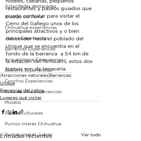
hoteles, cabañas, pequeños 
Actividades destacadas
restaurantes y paseos guiados que 
puede contratar para visitar el 
Hidalgo del Parral
Cerro del Gallego unos de los 
Chihuahua experiencias
principales atractivos y o bien 
Juárez Experiencias
descender hasta el poblado del 
Urique que se encuentra en el 
Barrancas Experiencias
fondo de la barranca  a 54 km de 
Arqueológica Experiencias
la estación del ferrocarril, estos dos 
tramos son de terracería.
Desierto Experiencias
Atracciones naturales
Barrancas
Conchos Experiencias
Urique
Barrancas del cobre
Ruta de Villa Experiencias
Lugares qué visitar
Museos
Puntos culturales
Puntos interés Chihuahua
Puntos interés Juárez
Ver todo
Entradas recientes