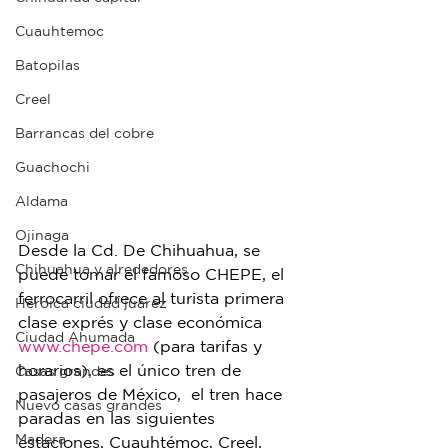
Cuauhtemoc
Batopilas
Creel
Barrancas del cobre
Guachochi
Aldama
Ojinaga
Desde la Cd. De Chihuahua, se 
Chihuahua y alrededores
puede tomar el famoso CHEPE, el 
ferrocarril ofrece al turista primera 
Heroica ciudad juárez
clase exprés y clase económica 
Ciudad Ahumada
www.chepe.com
 (para tarifas y 
horarios), es el único tren de 
Casas grandes
pasajeros de México,  el tren hace 
Nuevo casas grandes
paradas en las siguientes 
Madera
estaciones, Cuauhtémoc, Creel, 