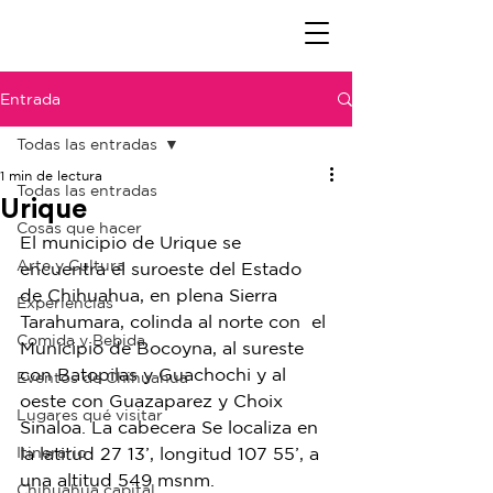
Entrada
Todas las entradas
1 min de lectura
Todas las entradas
Urique
Cosas que hacer
El municipio de Urique se 
Arte y Cultura
encuentra el suroeste del Estado 
de Chihuahua, en plena Sierra 
Experiencias
Tarahumara, colinda al norte con  el 
Comida y Bebida
Municipio de Bocoyna, al sureste 
con Batopilas y Guachochi y al 
Eventos de Chihuahua
oeste con Guazaparez y Choix 
Lugares qué visitar
Sinaloa. La cabecera Se localiza en 
Itinerario
la latitud 27 13’, longitud 107 55’, a 
una altitud 549 msnm.
Chihuahua capital