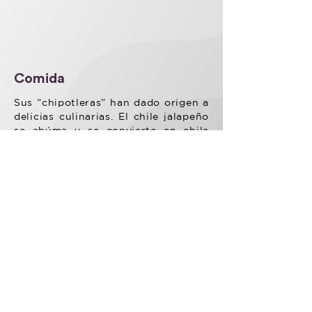
Comida
Sus “chipotleras” han dado origen a
delicias culinarias. El chile jalapeño
se ahúma y se convierte en chile
chipotle, este manjar es procesado
localmente, convirtiéndose en base
para caldos de albóndigas al
chipotle, pescados y mariscos son
aderezados en salsas con este
exquisito sabor.
Patrimonio natural